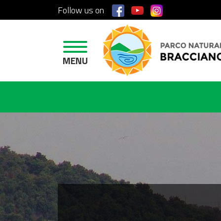
Follow us on
H
O
M
E
MENU
P
R
O
T
E
C
T
E
D
A
R
E
A