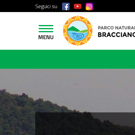
Seguici su
H
O
M
E
MENU
A
R
E
A
P
R
O
T
E
T
T
A