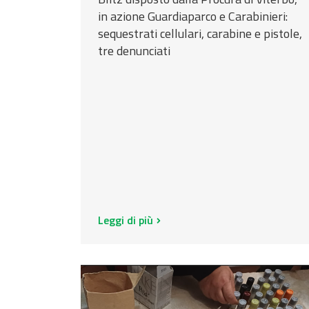
a
in azione Guardiaparco e Carabinieri:
r
sequestrati cellulari, carabine e pistole,
c
tre denunciati
o
Leggi di più