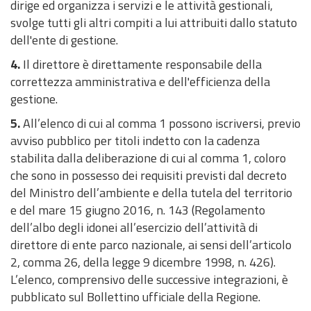
dirige ed organizza i servizi e le attività gestionali,
o
a
l
i
c
l
a
c
o
d
e
d
c
a
z
i
i
n
m
svolge tutti gli altri compiti a lui attribuiti dallo statuto
d
,
'
c
b
z
c
d
e
e
i
t
i
a
o
o
o
dell'ente di gestione.
u
v
E
e
o
z
e
i
l
i
a
i
o
n
n
e
d
l
4.
Il direttore è direttamente responsabile della
a
n
s
f
e
s
r
P
C
n
c
n
o
e
V
i
i
correttezza amministrativa e dell'efficienza della
l
t
s
o
t
s
e
a
o
o
o
e
d
d
A
f
s
gestione.
u
e
o
r
t
i
t
r
n
p
P
e
e
S
i
t
t
P
c
n
a
b
t
c
t
e
i
l
l
c
5.
All’elenco di cui al comma 1 possono iscriversi, previo
i
a
a
i
i
a
i
i
o
i
r
a
P
l
a
avviso pubblico per titoli indetto con la cadenza
c
z
r
v
t
m
l
v
a
n
a
e
t
stabilita dalla deliberazione di cui al comma 1, coloro
a
i
c
i
o
m
i
o
n
o
r
c
i
che sono in possesso dei requisiti previsti dal decreto
e
o
o
c
r
i
t
e
i
d
c
o
a
del Ministro dell’ambiente e della tutela del territorio
d
n
o
i
n
à
P
m
e
o
n
s
e del mare 15 giugno 2016, n. 143 (Regolamento
o
e
i
r
a
l
e
t
e
dell’albo degli idonei all’esercizio dell’attività di
w
e
s
e
t
P
V
r
g
direttore di ente parco nazionale, ai sensi dell’articolo
n
m
t
s
o
a
A
o
u
2, comma 26, della legge 9 dicembre 1998, n. 426).
l
e
r
i
r
r
S
d
i
L’elenco, comprensivo delle successive integrazioni, è
o
r
a
d
e
c
e
t
pubblicato sul Bollettino ufficiale della Regione.
a
i
t
e
s
o
d
o