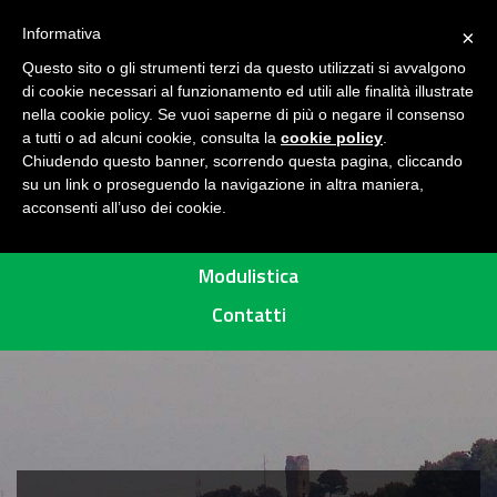
Seguici su
H
Informativa
×
O
Questo sito o gli strumenti terzi da questo utilizzati si avvalgono
M
di cookie necessari al funzionamento ed utili alle finalità illustrate
E
MENU
nella cookie policy. Se vuoi saperne di più o negare il consenso
a tutti o ad alcuni cookie, consulta la
cookie policy
.
A
Chiudendo questo banner, scorrendo questa pagina, cliccando
R
su un link o proseguendo la navigazione in altra maniera,
acconsenti all’uso dei cookie.
E
Percorsi
A
P
Modulistica
R
Contatti
O
T
E
T
T
A