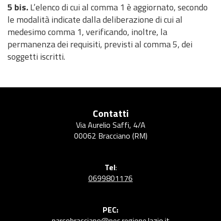
5 bis.
L’elenco di cui al comma 1 è aggiornato, secondo
d
t
i
n
c
u
P
le modalità indicate dalla deliberazione di cui al
)
o
v
t
i
z
a
medesimo comma 1, verificando, inoltre, la
a
e
e
i
r
M
C
M
permanenza dei requisiti, previsti al comma 5, dei
n
o
e
o
a
a
soggetti iscritti.
t
n
r
d
r
p
i
i
e
u
t
p
f
a
M
l
o
e
i
l
o
i
g
c
P
t
s
r
Contatti
o
i
i
t
a
Via Aurelio Saffi, 4/A
a
v
i
f
00062 Bracciano (RM)
n
a
c
i
o
t
a
a
Tel
:
d
o
0699801176
e
V
l
A
P
S
PEC:
parcobracciano@pec.regione.lazio.it