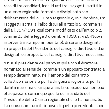
o
l
t
z
s
i
c
e
u
e
e
e
d
F
r
r
m
e
E
rosa di tre candidati, individuati tra i soggetti iscritti in
r
e
i
i
t
o
i
e
a
m
d
i
i
t
t
u
l
G
un elenco regionale formato e disciplinato con
i
r
d
a
e
r
d
r
a
o
v
n
a
a
n
l
E
deliberazione della Giunta regionale o, in subordine, tra
N
y
i
t
g
s
o
r
n
r
i
e
3
3
i
o
S
i soggetti iscritti all'albo di cui all’articolo 9, comma 11
a
I
i
u
i
t
i
g
m
d
s
6
6
t
d
T
della l. 394/1991, così come modificato dall’articolo 2,
t
n
v
i
e
t
v
i
i
i
t
0
0
a
e
O
comma 25 della legge 9 dicembre 1998, n. 426 (Nuovi
u
f
e
d
s
i
a
a
r
l
r
°
g
r
l
R
interventi in campo ambientale), di cui uno designato
r
o
e
a
e
r
r
e
a
a
T
r
i
l
E
su proposta del Presidente del consiglio direttivo e due
a
r
d
t
n
e
e
t
s
r
a
a
e
designati su proposta del consiglio direttivo medesimo.
l
m
e
e
t
u
u
e
d
C
A
N
A
A
A
P
O
S
P
P
A
A
S
(
a
i
a
v
i
a
l
v
i
S
1 bis.
Il presidente del parco stipula con il direttore
a
v
o
l
N
m
u
r
t
r
i
r
c
e
S
c
z
e
e
e
P
i
T
O
nominato ai sensi del comma 1 un apposito contratto a
r
v
r
b
A
m
b
g
r
o
a
e
c
r
I
q
i
n
r
s
a
g
r
C
tempo determinato, nell' ambito del contratto
t
i
m
o
C
i
b
a
u
g
n
a
e
v
C
u
o
t
i
p
r
n
e
I
collettivo nazionale per la dirigenza regionale, per la
a
s
e
o
n
l
n
t
e
o
d
s
i
)
e
n
i
e
c
a
v
A
durata massima di cinque anni, la cui scadenza non può
d
i
e
n
i
i
i
t
t
d
o
s
z
e
r
o
n
i
L
oltrepassare comunque quella del mandato del
'
e
R
l
s
c
i
u
t
e
w
i
i
T
i
o
g
W
Presidente della Giunta regionale che lo ha nominato.
i
b
e
i
t
a
s
r
i
l
n
b
o
u
e
n
A
La nuova nomina o il rinnovo di quella precedente sono
d
a
g
n
r
z
t
a
p
l
i
C
E
E
M
P
P