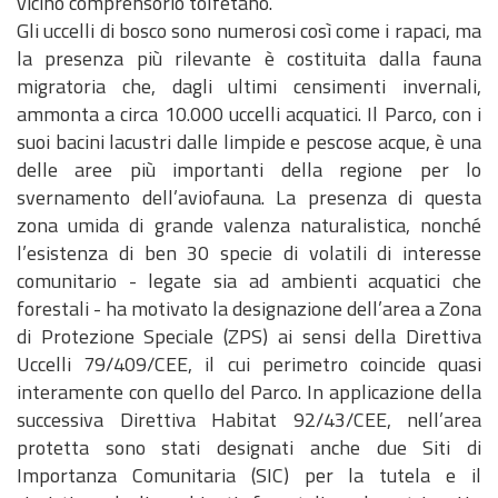
vicino comprensorio tolfetano.
o
a
l
i
c
l
a
c
o
d
e
d
c
a
z
i
i
n
m
Gli uccelli di bosco sono numerosi così come i rapaci, ma
d
,
'
c
b
z
c
d
e
e
i
t
i
a
o
o
o
la presenza più rilevante è costituita dalla fauna
u
v
E
e
o
z
e
i
l
i
a
i
o
n
n
e
d
migratoria che, dagli ultimi censimenti invernali,
l
a
n
s
f
e
s
r
P
C
n
c
n
o
e
V
i
ammonta a circa 10.000 uccelli acquatici. Il Parco, con i
i
l
t
s
o
t
s
e
a
o
o
o
e
d
d
A
f
suoi bacini lacustri dalle limpide e pescose acque, è una
s
u
e
o
r
t
i
t
r
n
p
P
e
e
S
i
delle aree più importanti della regione per lo
t
t
P
c
n
a
b
t
c
t
e
i
l
l
c
svernamento dell’aviofauna.
La presenza di questa
i
a
a
i
i
a
i
i
o
i
r
a
P
l
a
zona umida di grande valenza naturalistica, nonché
c
z
r
v
t
m
l
v
a
n
a
e
t
l’esistenza di ben 30 specie di volatili di interesse
a
i
c
i
o
m
i
o
n
o
r
c
i
comunitario - legate sia ad ambienti acquatici che
e
o
o
c
r
i
t
e
i
d
c
o
a
forestali - ha motivato la designazione dell’area a Zona
d
n
o
i
n
à
P
m
e
o
n
s
di Protezione Speciale (ZPS) ai sensi della Direttiva
o
e
i
r
a
l
e
t
e
Uccelli 79/409/CEE, il cui perimetro coincide quasi
w
e
s
e
t
P
V
r
g
interamente con quello del Parco. In applicazione della
n
m
t
s
o
a
A
o
u
successiva Direttiva Habitat 92/43/CEE, nell’area
l
e
r
i
r
r
S
d
i
protetta sono stati designati anche due Siti di
o
r
a
d
e
c
e
t
Importanza Comunitaria (SIC) per la tutela e il
a
i
t
e
s
o
d
o