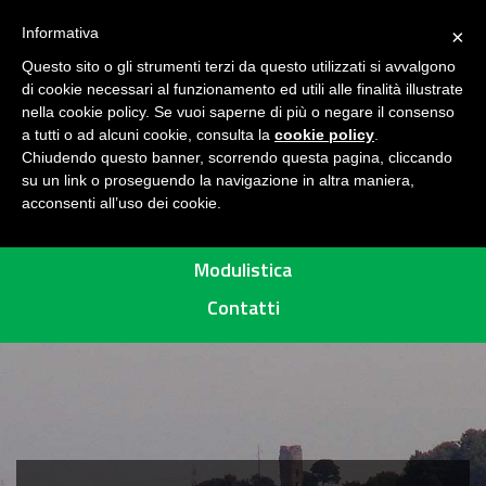
Seguici su
H
Informativa
×
O
Questo sito o gli strumenti terzi da questo utilizzati si avvalgono
M
di cookie necessari al funzionamento ed utili alle finalità illustrate
E
MENU
nella cookie policy. Se vuoi saperne di più o negare il consenso
a tutti o ad alcuni cookie, consulta la
cookie policy
.
A
Chiudendo questo banner, scorrendo questa pagina, cliccando
R
su un link o proseguendo la navigazione in altra maniera,
acconsenti all’uso dei cookie.
E
Percorsi
A
P
Modulistica
R
Contatti
O
T
E
T
T
A