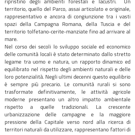
ripristino degli ambienti forestali e lacustri.
Un
d
t
i
n
c
u
P
territorio, quello del Parco, assai articolato e originale,
)
o
v
t
i
z
a
rappresentativo e ancora di congiunzione tra i vasti
a
e
e
i
r
M
C
M
spazi della Campagna Romana, della Tuscia e del
n
o
e
o
a
a
territorio tolfetano-cerite-manziate fino ad arrivare al
t
n
r
d
r
p
mare.
i
i
e
u
t
p
Nel corso dei secoli lo sviluppo sociale ed economico
f
a
M
l
o
e
delle comunità locali è stato determinato dallo stretto
i
l
o
i
g
legame tra uomo e natura, un rapporto dinamico ed
c
P
t
s
r
equilibrato nel rispetto degli ambienti naturali e delle
o
i
i
t
a
loro potenzialità. Negli ultimi decenni questo equilibrio
a
v
i
f
è sempre più precario. Le comunità rurali si sono
n
a
c
i
trasformate definitivamente, le attività agricole
o
t
a
a
moderne presentano un altro impatto ambientale
d
o
rispetto a quelle tradizionali. La crescente
e
V
urbanizzazione delle campagne e la maggiore
l
A
pressione della Capitale verso nord alla ricerca di
P
S
territori naturali da utilizzare, rappresentano fattori di