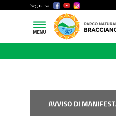
Seguici su
H
O
M
E
MENU
A
R
E
A
P
R
O
T
E
T
AVVISO DI MANIFEST
T
A