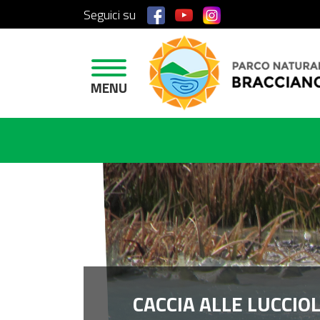
Seguici su
H
O
M
E
MENU
A
R
E
A
P
R
O
T
E
T
T
CACCIA ALLE LUCCIO
A