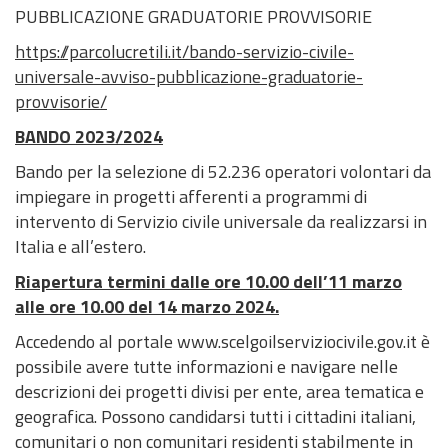
PUBBLICAZIONE GRADUATORIE PROVVISORIE
d
t
i
n
c
u
P
)
o
v
t
i
z
a
https://parcolucretili.it/bando-servizio-civile-
a
e
e
i
r
M
C
M
universale-avviso-pubblicazione-graduatorie-
n
o
e
o
a
a
provvisorie/
t
n
r
d
r
p
BANDO 2023/2024
i
i
e
u
t
p
Bando per la selezione di 52.236 operatori volontari da
f
a
M
l
o
e
impiegare in progetti afferenti a programmi di
i
l
o
i
g
intervento di Servizio civile universale da realizzarsi in
c
P
t
s
r
Italia e all’estero.
o
i
i
t
a
a
v
i
f
Riapertura termini dalle ore 10.00 dell’11 marzo
n
a
c
i
alle ore 10.00 del 14 marzo 2024.
o
t
a
a
Accedendo al portale www.scelgoilserviziocivile.gov.it è
d
o
possibile avere tutte informazioni e navigare nelle
e
V
descrizioni dei progetti divisi per ente, area tematica e
l
A
geografica. Possono candidarsi tutti i cittadini italiani,
P
S
comunitari o non comunitari residenti stabilmente in