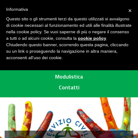
Seguici su
H
Informativa
×
O
Questo sito o gli strumenti terzi da questo utilizzati si avvalgono
M
di cookie necessari al funzionamento ed utili alle finalità illustrate
E
MENU
nella cookie policy. Se vuoi saperne di più o negare il consenso
a tutti o ad alcuni cookie, consulta la
cookie policy
.
A
Chiudendo questo banner, scorrendo questa pagina, cliccando
R
su un link o proseguendo la navigazione in altra maniera,
acconsenti all’uso dei cookie.
E
Percorsi
A
P
Modulistica
R
Contatti
O
T
E
T
T
A