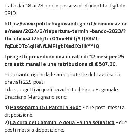
a
Italia dai 18 ai 28 anni e possessori di identità digitale
r
SPID.
c
o
https://www.politichegiovanili.gov.it/comunicazion
e/news/2024/3/riapertura-termini-bando-2023/?
fbclid=IwAR2hhj1cxO1meHVTjYTJBKVT-
fqEutDTc4qHkNfLMFfgblXadJXzJlkYYfQ
I progetti prevedono una durata di 12 mesi per 25
ore settimanali e una retribuzione di € 507,30.
Per quanto riguarda le aree protette del Lazio sono
previsti 225 posti.
I due progetti ai quali ha aderito il Parco Regionale
Bracciano Martignano sono:
1)
Passepartout: i Parchi a 360°
-
due posti messi a
disposizione.
2)
La cura dei Cammini e della Fauna selvatica
-
due
posti messi a disposizione.