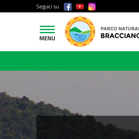
Seguici su
H
O
M
E
MENU
A
R
E
A
P
R
O
T
E
T
T
A