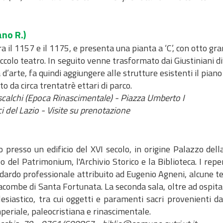
no R.)
fra il 1157 e il 1175, e presenta una pianta a ‘C’, con otto
ccolo teatro. In seguito venne trasformato dai Giustiniani d
d’arte, fa quindi aggiungere alle strutture esistenti il piano
to da circa trentatrè ettari di parco.
escalchi (Epoca Rinascimentale) - Piazza Umberto I
 del Lazio - Visite su prenotazione
 presso un edificio del XVI secolo, in origine Palazzo del
del Patrimonium, l'Archivio Storico e la Biblioteca. I reper
ndardo professionale attribuito ad Eugenio Agneni, alcune te
atacombe di Santa Fortunata. La seconda sala, oltre ad ospi
esiastico, tra cui oggetti e paramenti sacri provenienti da
mperiale, paleocristiana e rinascimentale.