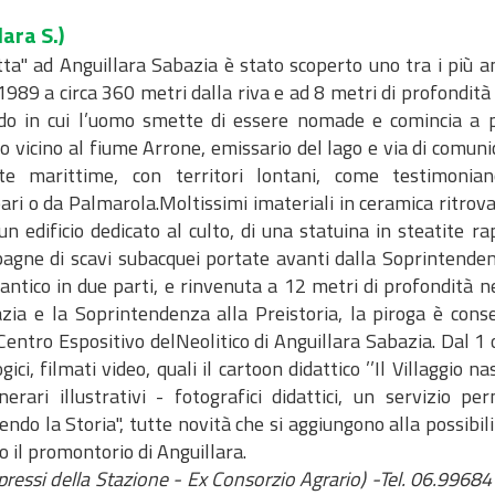
ara S.)
a" ad Anguillara Sabazia è stato scoperto uno tra i più ant
1989 a circa 360 metri dalla riva e ad 8 metri di profondità 
iodo in cui l’uomo smette di essere nomade e comincia a p
ato vicino al fiume Arrone, emissario del lago e via di comunic
tte marittime, con territori lontani, come testimon
i o da Palmarola.Moltissimi imateriali in ceramica ritrovati,
 un edificio dedicato al culto, di una statuina in steatite 
agne di scavi subacquei portate avanti dalla Soprintendenz
antico in due parti, e rinvenuta a 12 metri di profondità ne
azia e la Soprintendenza alla Preistoria, la piroga è con
Centro Espositivo delNeolitico di Anguillara Sabazia. Dal 1 
ci, filmati video, quali il cartoon didattico ’’Il Villaggio n
nerari illustrativi - fotografici didattici, un servizio 
endo la Storia", tutte novità che si aggiungono alla possibi
il promontorio di Anguillara.
i pressi della Stazione - Ex Consorzio Agrario) -Tel. 06.99