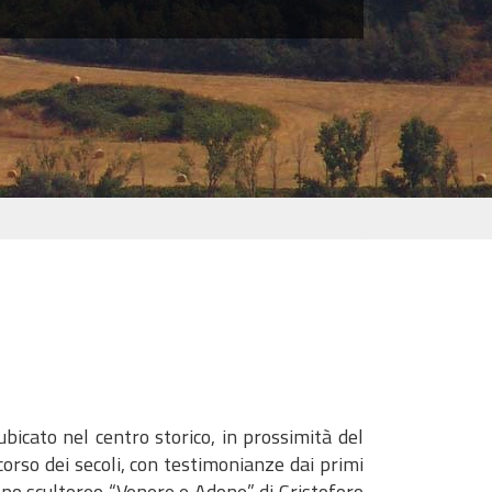
bicato nel centro storico, in prossimità del
 corso dei secoli, con testimonianze dai primi
uppo scultoreo “Venere e Adone” di Cristoforo