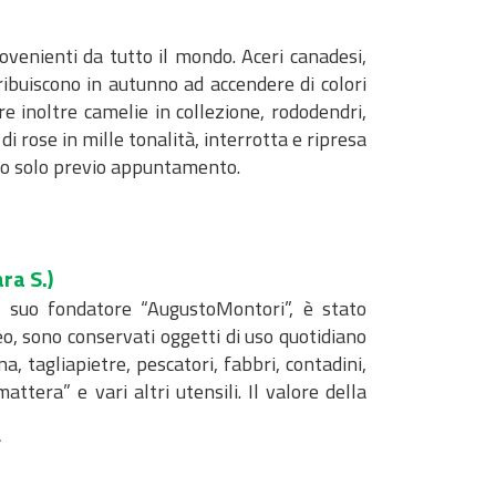
rovenienti da tutto il mondo. Aceri canadesi,
ribuiscono in autunno ad accendere di colori
re inoltre camelie in collezione, rododendri,
 rose in mille tonalità, interrotta e ripresa
erato solo previo appuntamento.
ra S.)
l suo fondatore “AugustoMontori”, è stato
eo, sono conservati oggetti di uso quotidiano
gna, tagliapietre, pescatori, fabbri, contadini,
ttera” e vari altri utensili. Il valore della