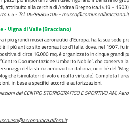
i, attribuito alla cerchia di Andrea Bregno (ca.1418 – 1503)
berto I, 5 - Tel. 06/99805106 - museo@comunedibracciano.it
re -
Vigna di Valle (Bracciano)
ra i più grandi musei aeronautici d’Europa, ha la sua sede pres
 è il più antico sito aeronautico d’Italia, dove, nel 1907, f
ositiva di circa 16.000 mq, è organizzato in cinque grandi pad
l “Centro Documentazione Umberto Nobile”, che conserva la bi
personaggi della storia aeronautica italiana, nonché del ‘Mag
ologiche (simulatori di volo e realtà virtuale). Completa l’
ni, in base a specifici accordi e autorizzazioni.
rticolazioni del CENTRO STORIOGRAFICO E SPORTIVO AM, Aerop
seo.esp@aeronautica.difesa.it