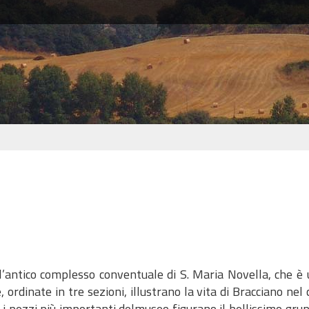
ll’antico complesso conventuale di S. Maria Novella, che è u
, ordinate in tre sezioni, illustrano la vita di Bracciano nel
a i pezzi più importanti delmuseo figurano il bellissimo gr