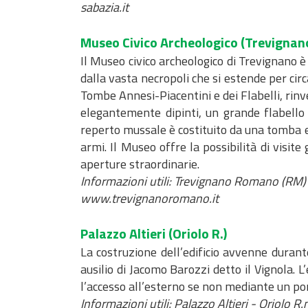
a
sabazia.it
r
c
Museo Civico Archeologico
(Trevignano
o
Il Museo civico archeologico di Trevignano è
dalla vasta necropoli che si estende per circ
Tombe Annesi-Piacentini e dei Flabelli, rinven
elegantemente dipinti, un grande flabello b
reperto mussale è costituito da una tomba et
armi. Il Museo offre la possibilità di visit
aperture straordinarie.
Informazioni utili: Trevignano Romano (RM)
www.trevignanoromano.it
Palazzo Altieri
(Oriolo R.)
La costruzione dell’edificio avvenne durante
ausilio di Jacomo Barozzi detto il Vignola. L
l’accesso all’esterno se non mediante un pon
Informazioni utili: Palazzo Altieri - Oriolo R