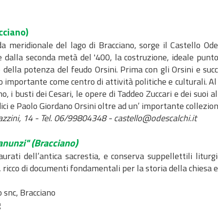
cciano)
meridionale del lago di Bracciano, sorge il Castello Odes
 dalla seconda metà del '400, la costruzione, ideale punto 
ella potenza del feudo Orsini. Prima con gli Orsini e succe
o importante come centro di attività politiche e culturali. 
 i busti dei Cesari, le opere di Taddeo Zuccari e dei suoi a
 e Paolo Giordano Orsini oltre ad un’ importante collezione d
azzini, 14 - Tel. 06/99804348 - castello@odescalchi.it
anunzi"
(Bracciano)
aurati dell’antica sacrestia, e conserva suppellettili litur
, ricco di documenti fondamentali per la storia della chiesa e
o snc, Bracciano
g