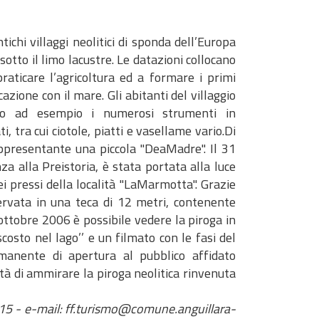
ichi villaggi neolitici di sponda dell’Europa
sotto il limo lacustre. Le datazioni collocano
raticare l’agricoltura ed a formare i primi
azione con il mare. Gli abitanti del villaggio
iano ad esempio i numerosi strumenti in
 tra cui ciotole, piatti e vasellame vario.Di
rappresentante una piccola "DeaMadre". Il 31
a alla Preistoria, è stata portata alla luce
i pressi della località "LaMarmotta". Grazie
servata in una teca di 12 metri, contenente
ottobre 2006 è possibile vedere la piroga in
ascosto nel lago’’ e un filmato con le fasi del
permanente di apertura al pubblico affidato
lità di ammirare la piroga neolitica rinvenuta
68415 - e-mail: ff.turismo@comune.anguillara-