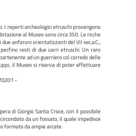
o. I reperti archeologici etruschi provengono
n dotazione al Museo sono circa 350. Le ricche
 due anforoni orientalizzanti del VII sec.a.C.,
perfino resti di due carri etruschi. Un raro
ppartenente ad un guerriero col corredo delle
uppi, il Museo si riserva di poter effettuare
120201 -
pera di Giorgio Santa Croce, con il possibile
è circondato da un fossato, il quale impedisce
ato formato da ampie arcate.