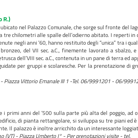
 R.)
 ubicato nel Palazzo Comunale, che sorge sul fronte del lag
a tre chilometri alle spalle dell’odierno abitato. I reperti i
ute negli anni ’60, hanno restituito degli “unica” tra i quali
ronzeo, del VII sec. a.C., finemente lavorato a sbalzo, e 
rusca dell’VIII sec. a.C., contenuta in un pane di terra ed a
e guidate per gruppi e scolaresche. Per la prenotazione di gr
 - Piazza Vittorio Emanale III 1 -Tel. 06/9991201 - 06/999
 i primi anni del ‘500 sulla parte più alta del poggio, ad o
’edificio, di pianta rettangolare, si sviluppa su tre piani ed 
te. Il palazzo è inoltre arricchito da un interessante loggi
.no (VT) - Piazza Umberto I° - Per prenotazioni visite - tel.