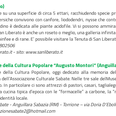
o)
 su una superficie di circa 5 ettari, racchiudendo specie p
persiche convivono con canfore, liododendri, nysse che cont
rdino è dedicata alle piante acidofile. Vi si possono ammira
Liberato è anche un roseto o meglio, una galleria infinita di
i ninfee e di rane. E’ possibile visitare la Tenuta di San Lib
9802506
ato.it - sito: www.sanliberato.it
 e della Cultura Popolare “Augusto Montori”
(Anguilla
 e della Cultura Popolare, oggi dedicato alla memoria de
a dell’Associazione Culturale Sabate. Nelle tre sale delMus
o. In particolare ci sono attrezzi di pastori, casari, tagliale
 cucina tipica d’epoca con le “formacelle” a carbone, la “ma
identità locale.
bate - Anguillara Sabazia (RM) - Torrione – via Doria D’Eboli
ciazionesabate2@hotmail.com