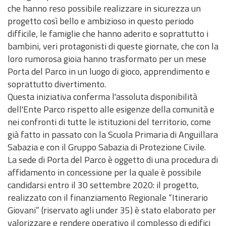
d
che hanno reso possibile realizzare in sicurezza un
t
i
n
c
u
P
)
progetto così bello e ambizioso in questo periodo
o
v
t
i
z
a
difficile, le famiglie che hanno aderito e soprattutto i
a
e
e
i
r
M
C
M
bambini, veri protagonisti di queste giornate, che con la
n
o
e
o
a
a
loro rumorosa gioia hanno trasformato per un mese
t
n
r
d
r
p
Porta del Parco in un luogo di gioco, apprendimento e
i
i
e
u
t
p
soprattutto divertimento.
f
a
M
l
o
e
Questa iniziativa conferma l'assoluta disponibilità
i
l
o
i
g
dell'Ente Parco rispetto alle esigenze della comunità e
c
P
t
s
r
nei confronti di tutte le istituzioni del territorio, come
o
i
i
t
a
già fatto in passato con la Scuola Primaria di Anguillara
a
v
i
f
Sabazia e con il Gruppo Sabazia di Protezione Civile.
n
a
c
i
La sede di Porta del Parco è oggetto di una procedura di
o
t
a
a
affidamento in concessione per la quale è possibile
d
o
candidarsi entro il 30 settembre 2020: il progetto,
e
V
realizzato con il finanziamento Regionale “Itinerario
l
A
Giovani” (riservato agli under 35) è stato elaborato per
P
S
valorizzare e rendere operativo il complesso di edifici