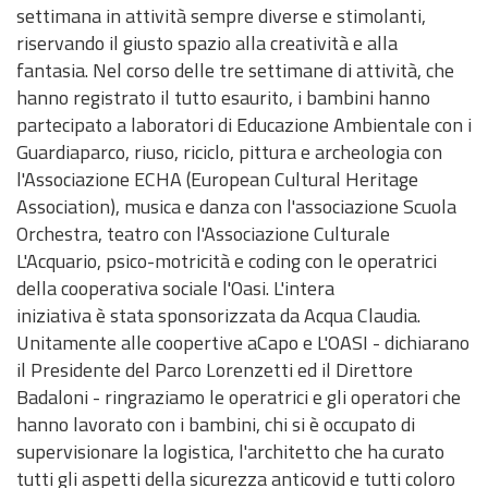
o
settimana in attività sempre diverse e stimolanti,
a
l
i
c
l
a
c
o
d
e
d
c
a
z
i
i
n
m
d
riservando il giusto spazio alla creatività e alla
,
'
c
b
z
c
d
e
e
i
t
i
a
o
o
o
u
fantasia. Nel corso delle tre settimane di attività, che
v
E
e
o
z
e
i
l
i
a
i
o
n
n
e
d
l
hanno registrato il tutto esaurito, i bambini hanno
a
n
s
f
e
s
r
P
C
n
c
n
o
e
V
i
i
partecipato a laboratori di Educazione Ambientale con i
l
t
s
o
t
s
e
a
o
o
o
e
d
d
A
f
s
Guardiaparco, riuso, riciclo, pittura e archeologia con
u
e
o
r
t
i
t
r
n
p
P
e
e
S
i
t
l'Associazione ECHA (European Cultural Heritage
t
P
c
n
a
b
t
c
t
e
i
l
l
c
i
Association), musica e danza con l'associazione Scuola
a
a
i
i
a
i
i
o
i
r
a
P
l
a
c
Orchestra, teatro con l'Associazione Culturale
z
r
v
t
m
l
v
a
n
a
e
t
a
L'Acquario, psico-motricità e coding con le operatrici
i
c
i
o
m
i
o
n
o
r
c
i
e
della cooperativa sociale l'Oasi. L'intera
o
o
c
r
i
t
e
i
d
c
o
a
d
iniziativa è stata sponsorizzata da Acqua Claudia.
n
o
i
n
à
P
m
e
o
n
s
o
Unitamente alle coopertive aCapo e L'OASI - dichiarano
e
i
r
a
l
e
t
e
w
il Presidente del Parco Lorenzetti ed il Direttore
e
s
e
t
P
V
r
g
n
Badaloni - ringraziamo le operatrici e gli operatori che
m
t
s
o
a
A
o
u
l
hanno lavorato con i bambini, chi si è occupato di
e
r
i
r
r
S
d
i
o
supervisionare la logistica, l'architetto che ha curato
r
a
d
e
c
e
t
a
tutti gli aspetti della sicurezza anticovid e tutti coloro
i
t
e
s
o
d
o