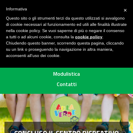
Seguici su
H
Informativa
×
O
Questo sito o gli strumenti terzi da questo utilizzati si avvalgono
M
di cookie necessari al funzionamento ed utili alle finalità illustrate
E
MENU
nella cookie policy. Se vuoi saperne di più o negare il consenso
a tutti o ad alcuni cookie, consulta la
cookie policy
.
A
Chiudendo questo banner, scorrendo questa pagina, cliccando
R
su un link o proseguendo la navigazione in altra maniera,
acconsenti all’uso dei cookie.
E
Percorsi
A
P
Modulistica
R
Contatti
O
T
E
T
T
A