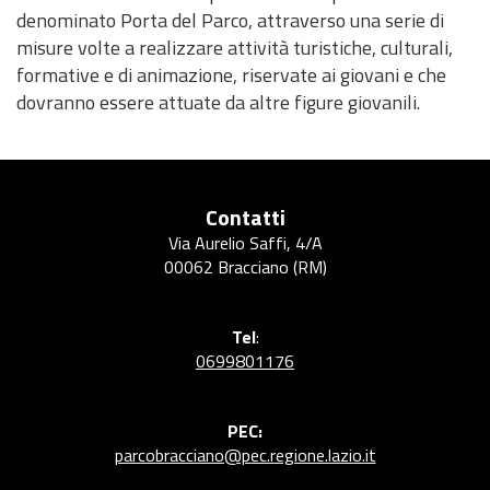
a
denominato Porta del Parco, attraverso una serie di
r
misure volte a realizzare attività turistiche, culturali,
c
formative e di animazione, riservate ai giovani e che
o
dovranno essere attuate da altre figure giovanili.
Contatti
Via Aurelio Saffi, 4/A
00062 Bracciano (RM)
Tel
:
0699801176
PEC:
parcobracciano@pec.regione.lazio.it