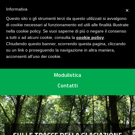
Seguici su
H
Informativa
×
O
Questo sito o gli strumenti terzi da questo utilizzati si avvalgono
M
di cookie necessari al funzionamento ed utili alle finalità illustrate
E
MENU
nella cookie policy. Se vuoi saperne di più o negare il consenso
a tutti o ad alcuni cookie, consulta la
cookie policy
.
A
Chiudendo questo banner, scorrendo questa pagina, cliccando
R
su un link o proseguendo la navigazione in altra maniera,
acconsenti all’uso dei cookie.
E
Percorsi
A
P
Modulistica
R
Contatti
O
T
E
T
T
A