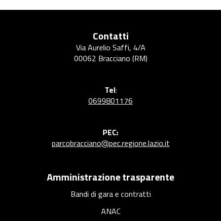
a
r
c
Contatti
o
Via Aurelio Saffi, 4/A
00062 Bracciano (RM)
Tel
:
0699801176
PEC:
parcobracciano@pec.regione.lazio.it
Amministrazione trasparente
Bandi di gara e contratti
ANAC